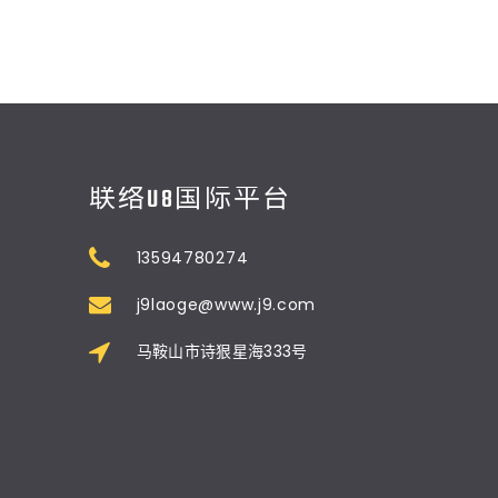
联络U8国际平台
13594780274
j9laoge@www.j9.com
马鞍山市诗狠星海333号